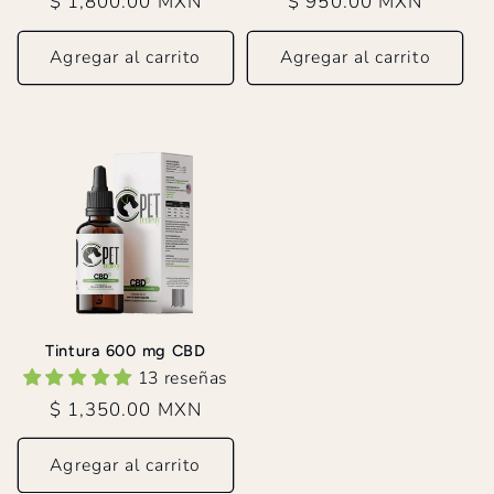
Precio
$ 1,800.00 MXN
Precio
$ 950.00 MXN
habitual
habitual
Agregar al carrito
Agregar al carrito
Tintura 600 mg CBD
13 reseñas
Precio
$ 1,350.00 MXN
habitual
Agregar al carrito